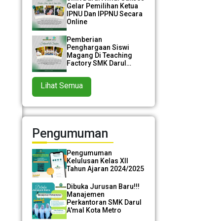
Gelar Pemilihan Ketua
IPNU Dan IPPNU Secara
Online
Pemberian
Penghargaan Siswi
Magang Di Teaching
Factory SMK Darul
A'mal
Lihat Semua
Pengumuman
Pengumuman
Kelulusan Kelas XII
Tahun Ajaran 2024/2025
Dibuka Jurusan Baru!!!
Manajemen
Perkantoran SMK Darul
A'mal Kota Metro