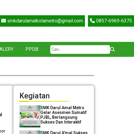
smkdarulamalkotametro@gmail.com
0857-6969-6375
ALERY
PPDB
Kegiatan
SMK Darul Amal Metro
Gelar Asesmen Sumatif
l
PJBL, Berlangsung
Sukses Dan Interaktif
por
SMK Darul A'mal Sukses