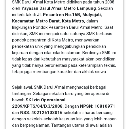
SMK Darul A'mal Kota Metro didirikan pada tahun 2008
oleh
Yayasan Darul A'mal Metro Lampung
. Sekolah
ini terletak di
Jl. Pesantren No.16B, Mulyojati,
Kecamatan Metro Barat, Kota Metro,
dalam
lingkungan Pondok Pesantren Darul A'mal Metro. Saat
didirikan, SMK ini menjadi satu-satunya SMK berbasis
pondok pesantren di Kota Metro, menawarkan
pendekatan unik yang menggabungkan pendidikan
kejuruan dengan nilai-nilai keislaman. Berdirinya SMK ini
tidak lepas dari kebutuhan masyarakat akan pendidikan
yang tidak hanya berorientasi pada keterampilan teknis,
tetapi juga membangun karakter dan akhlak siswa.
Sejak awal, SMK Darul A'mal menghadapi berbagai
tantangan. Sebagai sekolah baru yang beroperasi di
bawah
SK Izin Operasional
2209/KPTS/04/D.3/2008,
Dengan
NPSN: 10810971
dan
NSS: 402126103016
sekolah ini harus bersaing
dengan sekolah-sekolah kejuruan lain yang lebih mapan
dan berpengalaman. Tantangan utama di awal adalah