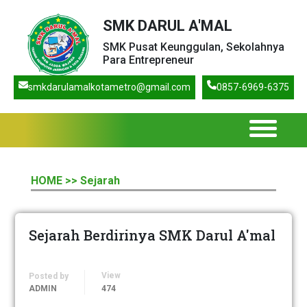
SMK DARUL A'MAL
SMK Pusat Keunggulan, Sekolahnya
Para Entrepreneur
smkdarulamalkotametro@gmail.com
0857-6969-6375
HOME
>> Sejarah
Sejarah Berdirinya SMK Darul A'mal
View
Posted by
ADMIN
474